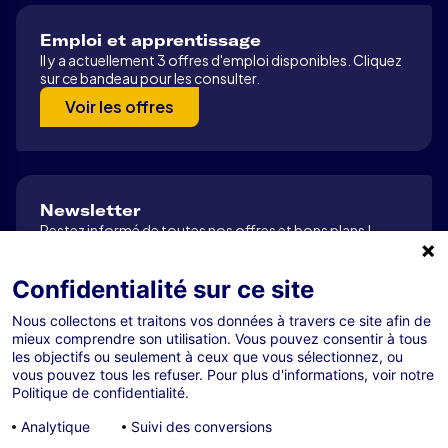
Emploi et apprentissage
Il y a actuellement 3 offres d'emploi disponibles. Cliquez
sur ce bandeau pour les consulter.
Voir les offres
Newsletter
Restez informé de toutes nos offres et bons plans !
S’abonner
Confidentialité sur ce site
Nous collectons et traitons vos données à travers ce site afin de
mieux comprendre son utilisation. Vous pouvez consentir à tous
Tous droits réservés R-GDS 2026
les objectifs ou seulement à ceux que vous sélectionnez, ou
Mentions légales
vous pouvez tous les refuser. Pour plus d'informations, voir notre
Politique de confidentialité.
Confidentialité
Analytique
Suivi des conversions
Cookies