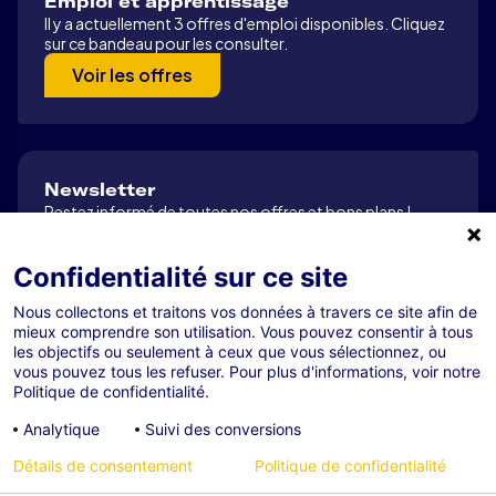
Emploi et apprentissage
Il y a actuellement 3 offres d'emploi disponibles. Cliquez
sur ce bandeau pour les consulter.
Voir les offres
Newsletter
Restez informé de toutes nos offres et bons plans !
S’abonner
Confidentialité sur ce site
Nous collectons et traitons vos données à travers ce site afin de
mieux comprendre son utilisation. Vous pouvez consentir à tous
Tous droits réservés R-GDS 2026
les objectifs ou seulement à ceux que vous sélectionnez, ou
Mentions légales
vous pouvez tous les refuser. Pour plus d'informations, voir notre
Politique de confidentialité.
Confidentialité
Analytique
Suivi des conversions
Cookies
Gestion des cookies
Détails de consentement
Politique de confidentialité