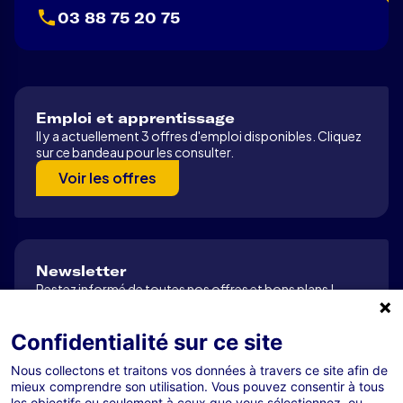
03 88 75 20 75
Emploi et apprentissage
Il y a actuellement 3 offres d'emploi disponibles. Cliquez
sur ce bandeau pour les consulter.
Voir les offres
Newsletter
Restez informé de toutes nos offres et bons plans !
S’abonner
Confidentialité sur ce site
Nous collectons et traitons vos données à travers ce site afin de
mieux comprendre son utilisation. Vous pouvez consentir à tous
Tous droits réservés R-GDS 2026
les objectifs ou seulement à ceux que vous sélectionnez, ou