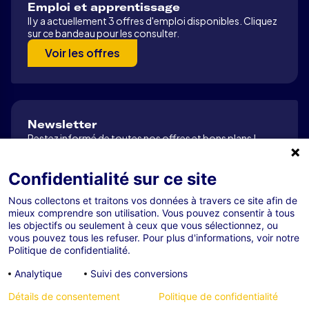
Emploi et apprentissage
Il y a actuellement 3 offres d'emploi disponibles. Cliquez
sur ce bandeau pour les consulter.
Voir les offres
Newsletter
Restez informé de toutes nos offres et bons plans !
S’abonner
Confidentialité sur ce site
Nous collectons et traitons vos données à travers ce site afin de
mieux comprendre son utilisation. Vous pouvez consentir à tous
Tous droits réservés R-GDS 2026
les objectifs ou seulement à ceux que vous sélectionnez, ou
Mentions légales
vous pouvez tous les refuser. Pour plus d'informations, voir notre
Politique de confidentialité.
Confidentialité
Analytique
Suivi des conversions
Cookies
Gestion des cookies
Détails de consentement
Politique de confidentialité