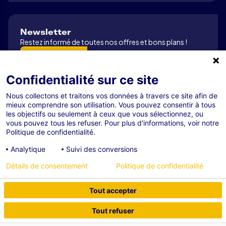
Newsletter
Restez informé de toutes nos offres et bons plans !
S’abonner
Confidentialité sur ce site
Nous collectons et traitons vos données à travers ce site afin de
Tous droits réservés R-GDS 2026
mieux comprendre son utilisation. Vous pouvez consentir à tous
Mentions légales
les objectifs ou seulement à ceux que vous sélectionnez, ou
vous pouvez tous les refuser. Pour plus d'informations, voir notre
Confidentialité
Politique de confidentialité.
Cookies
Analytique
Suivi des conversions
Gestion des cookies
Détails de consentement
Politique de confidentialité
Conception
Agence Adeliom
Tout accepter
Tout refuser